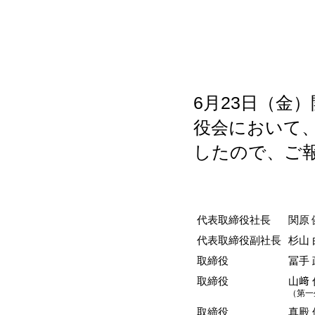
6月23日（金
役会において
したので、ご
代表取締役社長
関原
代表取締役副社長
杉山
取締役
冨手 
取締役
山﨑
（第一
取締役
真殿