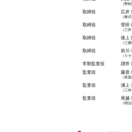
（野村
取締役
広井
（株式
取締役
菅田
（三井
取締役
後上 
（三菱
取締役
前川
（りそ
常勤監査役
讃井
監査役
藤原
（富国
監査役
浦上 
（三井
監査役
尾越
（明治