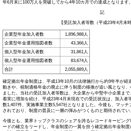
年6月末に100万人を突破してから4年10カ月での達成となります
記
【受託加入者等数（平成23年4月末
企業型年金加入者数
1,896,988人
企業型年金運用指図者数
43,366人
個人型年金加入者数
31,861人
個人型年金運用指図者数
83,674人
合計
2,055,889人
確定拠出年金制度は、平成13年10月の法律施行から約9年半が
動きや、税制適格年金の廃止に伴う制度の移換が追い風となり、
ました。当社の受託加入者等数は、大企業から中堅中小企業まで
着実に増加を続け、平成23年4月末現在での受託状況は、加入者等
数1,407件、実施事業主数5,547社となりました。今後も、マ
されており、制度の普及に一層の弾みがつくものと期待されてい
今後とも、業界トップクラスのシェアを誇るレコードキーピング
ードの確立をリードし、年金制度の一翼を担う確定拠出年金制度