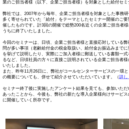
業のご担当者様（以下、企業ご担当者様）を対象とした給付セミ
弊社では、2007年から毎年、企業ご担当者様を対象とした事務
多く寄せられていた「給付」をテーマとしたセミナー開催のご要
催したものです。計3回の開催で総勢200名近くの企業ご担当者
うちに終了いたしました。
今回のセミナーは、日頃、企業ご担当者様と直接応対している弊
問が多い事項（老齢給付金の税金取扱い、給付金お振込みまでに
を挙げて説明したり、実際にご加入者様に郵送している書類一式
るなど、日頃社員の方々に直接ご説明されている企業ご担当者様
いたしました。
また、昨年11月26日に、弊社がコールセンターサービスの一環
の概要についても、併せて紹介させていただいています。（
詳し
セミナー終了後に実施したアンケート結果を見ても、参加いただ
あったことから、今後も、弊社の新たな導入企業様向けサービス
に開催していく所存です。